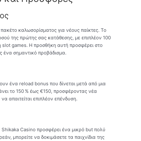
ος
 πακέτο καλωσορίσματος για νέους παίκτες. Το
οσού της πρώτης σας κατάθεσης, με επιπλέον 100
 slot games. Η προσθήκη αυτή προσφέρει στο
ς ένα σημαντικό προβάδισμα.
ουν ένα reload bonus που δίνεται μετά από μια
άνει το 150 % έως €150, προσφέροντας νέα
 να απαιτείται επιπλέον επένδυση.
το Shikaka Casino προσφέρει ένα μικρό but πολύ
εάν, μπορείτε να δοκιμάσετε τα παιχνίδια της