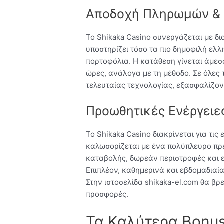
Αποδοχή Πληρωμών &
Το Shikaka Casino συνεργάζεται με 
υποστηρίζει τόσο τα πιο δημοφιλή ελ
πορτοφόλια. Η κατάθεση γίνεται άμεσ
ώρες, ανάλογα με τη μέθοδο. Σε όλε
τελευταίας τεχνολογίας, εξασφαλίζον
Προωθητικές Ενέργειε
Το Shikaka Casino διακρίνεται για τι
καλωσορίζεται με ένα πολύπλευρο πρ
καταβολής, δωρεάν περιστροφές και ε
Επιπλέον, καθημερινά και εβδομαδιαί
Στην ιστοσελίδα shikaka-el.com θα βρε
προσφορές.
Τα Καλύτερα Bonu