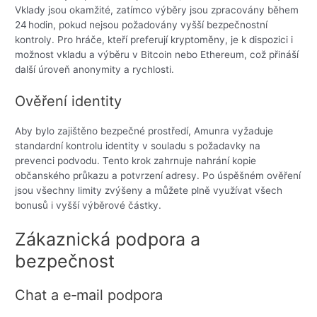
Vklady jsou okamžité, zatímco výběry jsou zpracovány během
24 hodin, pokud nejsou požadovány vyšší bezpečnostní
kontroly. Pro hráče, kteří preferují kryptoměny, je k dispozici i
možnost vkladu a výběru v Bitcoin nebo Ethereum, což přináší
další úroveň anonymity a rychlosti.
Ověření identity
Aby bylo zajištěno bezpečné prostředí, Amunra vyžaduje
standardní kontrolu identity v souladu s požadavky na
prevenci podvodu. Tento krok zahrnuje nahrání kopie
občanského průkazu a potvrzení adresy. Po úspěšném ověření
jsou všechny limity zvýšeny a můžete plně využívat všech
bonusů i vyšší výběrové částky.
Zákaznická podpora a
bezpečnost
Chat a e‑mail podpora