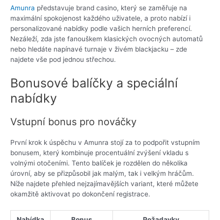
Amunra
představuje brand casino, který se zaměřuje na
maximální spokojenost každého uživatele, a proto nabízí i
personalizované nabídky podle vašich herních preferencí.
Nezáleží, zda jste fanouškem klasických ovocných automatů
nebo hledáte napínavé turnaje v živém blackjacku – zde
najdete vše pod jednou střechou.
Bonusové balíčky a speciální
nabídky
Vstupní bonus pro nováčky
První krok k úspěchu v Amunra stojí za to podpořit vstupním
bonusem, který kombinuje procentuální zvýšení vkladu s
volnými otočeními. Tento balíček je rozdělen do několika
úrovní, aby se přizpůsobil jak malým, tak i velkým hráčům.
Níže najdete přehled nejzajímavějších variant, které můžete
okamžitě aktivovat po dokončení registrace.
Nabídka
Bonus
Požadavky