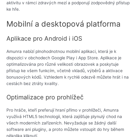
aktivitu v rámci zdravých mezí a podporují zodpovědný přístup
ke hře.
Mobilní a desktopová platforma
Aplikace pro Android i iOS
Amunra nabízí plnohodnotnou mobilní aplikaci, která je k
dispozici v obchodech Google Play i App Store. Aplikace je
optimalizována pro různé velikosti obrazovek a poskytuje
přístup ke všem funkcím, včetně vkladů, výběrů a aktivace
bonusových kódů. Vzhledem k rychlé odezvě můžete hrát i na
cestách bez ztráty kvality.
Optimalizace pro prohlížeč
Pro hráče, kteří preferují hraní přímo v prohlížeči, Amunra
využívá HTML5 technologii, která zajišťuje plynulý chod na
všech moderních zařízeních. Nevyžaduje se žádný další
software ani pluginy, a proto můžete vstoupit do hry během
několika kliknutí.