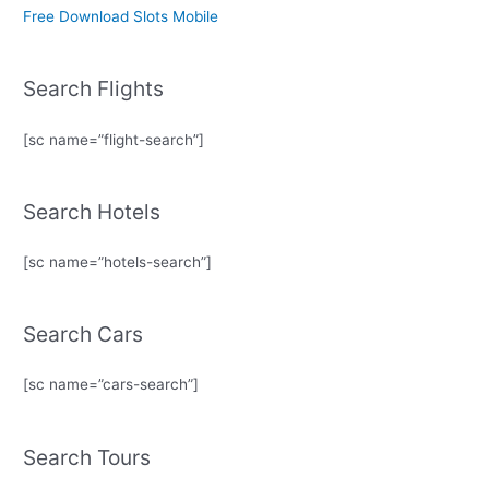
Free Download Slots Mobile
Search Flights
[sc name=”flight-search”]
Search Hotels
[sc name=”hotels-search”]
Search Cars
[sc name=”cars-search”]
Search Tours