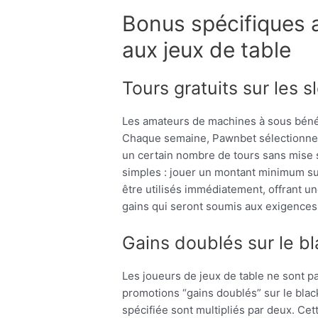
Bonus spécifiques 
aux jeux de table
Tours gratuits sur les s
Les amateurs de machines à sous bénéf
Chaque semaine, Pawnbet sélectionne tro
un certain nombre de tours sans mise 
simples : jouer un montant minimum sur
être utilisés immédiatement, offrant u
gains qui seront soumis aux exigences 
Gains doublés sur le b
Les joueurs de jeux de table ne sont 
promotions “gains doublés” sur le blac
spécifiée sont multipliés par deux. Cet