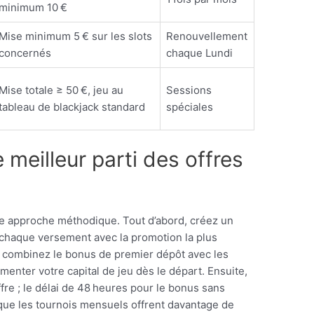
minimum 10 €
Mise minimum 5 € sur les slots
Renouvellement
concernés
chaque Lundi
Mise totale ≥ 50 €, jeu au
Sessions
tableau de blackjack standard
spéciales
e meilleur parti des offres
e approche méthodique. Tout d’abord, créez un
r chaque versement avec la promotion la plus
combinez le bonus de premier dépôt avec les
enter votre capital de jeu dès le départ. Ensuite,
ffre ; le délai de 48 heures pour le bonus sans
que les tournois mensuels offrent davantage de