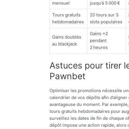
mensuel
jusqu’à 5 000 €
Tours gratuits
20 tours sur 3
hebdomadaires
slots populaires
Gains ×2
Gains doublés
pendant
au blackjack
2 heures
Astuces pour tirer l
Pawnbet
Optimiser les promotions nécessite un
calendrier de vos dépôts afin d’aligne
avantageuse du moment. Par exemple, 
tours gratuits hebdomadaires pour augm
surveillez les dates de fin de chaque o
dépôt impose une action rapide, alors 