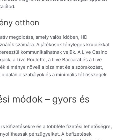
alálod.
mény otthon
vatív megoldása, amely valós időben, HD
sználók számára. A játékosok tényleges krupiékkal
 keresztül kommunikálhatnak velük. A Live Casino
jack, a Live Roulette, a Live Baccarat és a Live
ték élménye növeli a bizalmat és a szórakozást,
 oldalán a szabályok és a minimális tét összegek
tési módok – gyors és
s kifizetésekre és a többféle fizetési lehetőségre,
yolíthassák pénzügyeiket. A befizetések