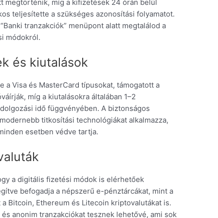
t megtörténik, míg a kifizetések 24 órán belül
os teljesítette a szükséges azonosítási folyamatot.
a “Banki tranzakciók” menüpont alatt megtalálod a
si módokról.
k és kiutalások
e a Visa és MasterCard típusokat, támogatott a
áírják, míg a kiutalásokra általában 1–2
eldolgozási idő függvényében. A biztonságos
modernebb titkosítási technológiákat alkalmazza,
minden esetben védve tartja.
valuták
y a digitális fizetési módok is elérhetőek
égítve befogadja a népszerű e-pénztárcákat, mint a
t a Bitcoin, Ethereum és Litecoin kriptovalutákat is.
 és anonim tranzakciókat tesznek lehetővé, ami sok