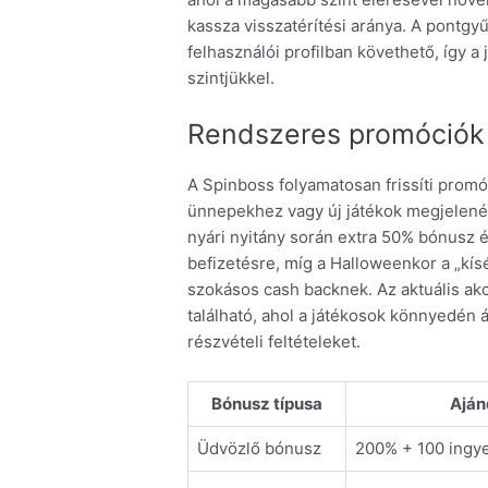
kassza visszatérítési aránya. A pontgyű
felhasználói profilban követhető, így a
szintjükkel.
Rendszeres promóciók 
A Spinboss folyamatosan frissíti prom
ünnepekhez vagy új játékok megjelenés
nyári nyitány során extra 50% bónusz 
befizetésre, míg a Halloweenkor a „kí
szokásos cash backnek. Az aktuális akci
található, ahol a játékosok könnyedén
részvételi feltételeket.
Bónusz típusa
Aján
Üdvözlő bónusz
200% + 100 ingy