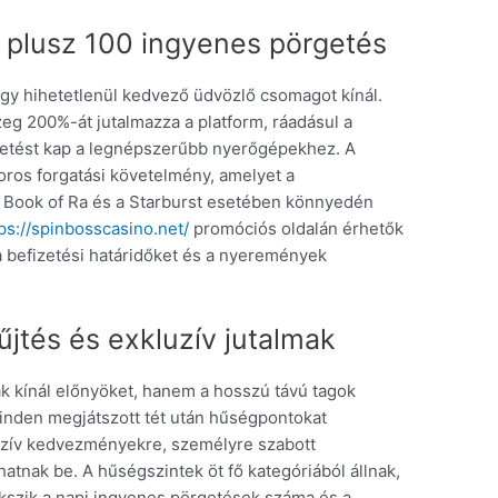
plusz 100 ingyenes pörgetés
gy hihetetlenül kedvező üdvözlő csomagot kínál.
zeg 200%-át jutalmazza a platform, ráadásul a
getést kap a legnépszerűbb nyerőgépekhez. A
zoros forgatási követelmény, amelyet a
 a Book of Ra és a Starburst esetében könnyedén
ps://spinbosscasino.net/
promóciós oldalán érhetők
 a befizetési határidőket és a nyeremények
jtés és exkluzív jutalmak
k kínál előnyöket, hanem a hosszú távú tagok
inden megjátszott tét után hűségpontokat
uzív kedvezményekre, személyre szabott
atnak be. A hűségszintek öt fő kategóriából állnak,
kszik a napi ingyenes pörgetések száma és a