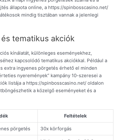
jtés állapota online, a https://spinbosscasino.net/
 játékosok mindig tisztában vannak a jelenlegi
és tematikus akciók
óciós kínálatát, különleges eseményekhez,
éhez kapcsolódó tematikus akciókkal. Például a
és extra ingyenes pörgetés érhető el minden
sérteties nyeremények” kampány 10-szeresei a
ók listája a https://spinbosscasino.net/ oldalon
 átböngészhetik a közelgő eseményeket és a
dék
Feltételek
enes pörgetés
30x körforgás