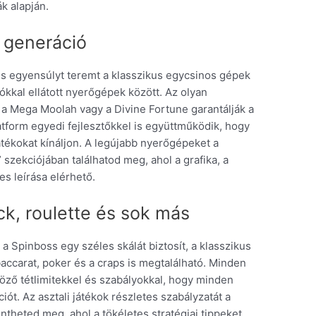
k alapján.
j generáció
es egyensúlyt teremt a klasszikus egycsinos gépek
kkal ellátott nyerőgépek között. Az olyan
 a Mega Moolah vagy a Divine Fortune garantálják a
atform egyedi fejlesztőkkel is együttműködik, hogy
átékokat kínáljon. A legújabb nyerőgépeket a
 szekciójában találhatod meg, ahol a grafika, a
tes leírása elérhető.
ack, roulette és sok más
a Spinboss egy széles skálát biztosít, a klasszikus
baccarat, poker és a craps is megtalálható. Minden
böző tétlimitekkel és szabályokkal, hogy minden
iót. Az asztali játékok részletes szabályzatát a
intheted meg, ahol a tökéletes stratégiai tippeket