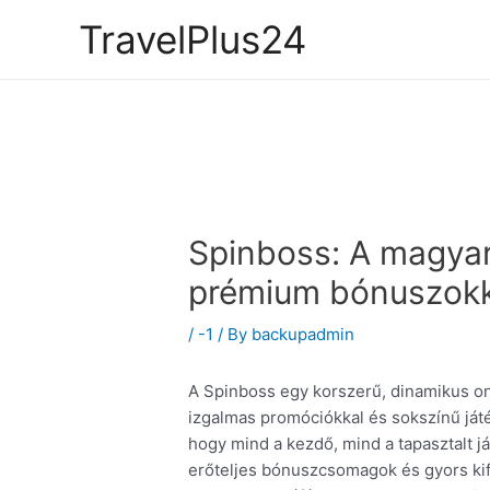
Skip
ตออนไลน์
lemon casino
casino not on gamstop
casino sites
marsba
TravelPlus24
to
content
Spinboss: A magyar
prémium bónuszokka
/
-1
/ By
backupadmin
A Spinboss egy korszerű, dinamikus on
izgalmas promóciókkal és sokszínű játékk
hogy mind a kezdő, mind a tapasztalt 
erőteljes bónuszcsomagok és gyors kifi