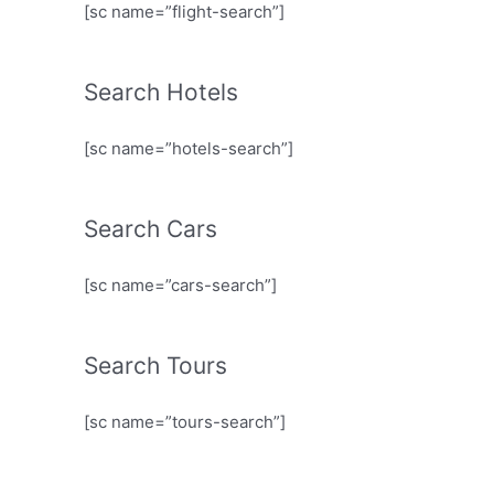
[sc name=”flight-search”]
Search Hotels
[sc name=”hotels-search”]
Search Cars
[sc name=”cars-search”]
Search Tours
[sc name=”tours-search”]